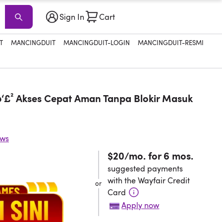
Sign In
Cart
ANCINGDUIT RESMI
LOGIN MANCINGDUIT Tables
DAFTAR & 
T
MANCINGDUIT
MANCINGDUIT-LOGIN
MANCINGDUIT-RESMI
£² Akses Cepat Aman Tanpa Blokir Masuk
ews
{MONTHLY_PAYMENT}
$20/mo. for 6 mos.
suggest
suggested payments
with the Wayfair Credit
or
Card
Apply now