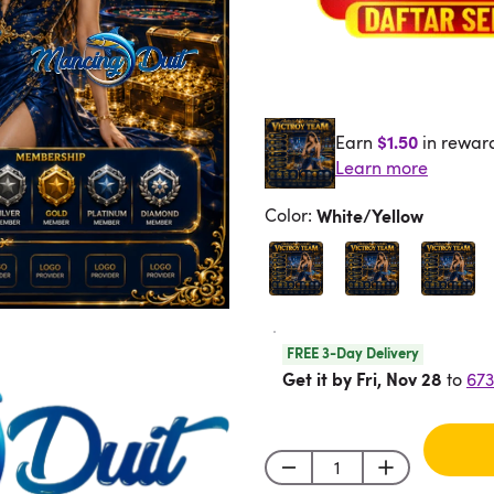
Earn $1.50 in rewar
$1.50
Earn
in reward
Learn more
Color
:
White/Yellow
FREE 3-Day Delivery
Get it by Fri, Nov 28
to
67