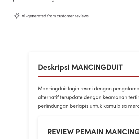
AI-generated from customer reviews
Deskripsi MANCINGDUIT
Mancingduit login resmi dengan pengalaman
alternatif terupdate dengan keamanan tert
perlindungan berlapis untuk kamu bisa me
REVIEW PEMAIN MANCING