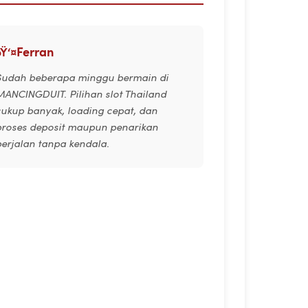
Ferran
Sudah beberapa minggu bermain di
MANCINGDUIT. Pilihan slot Thailand
cukup banyak, loading cepat, dan
proses deposit maupun penarikan
berjalan tanpa kendala.