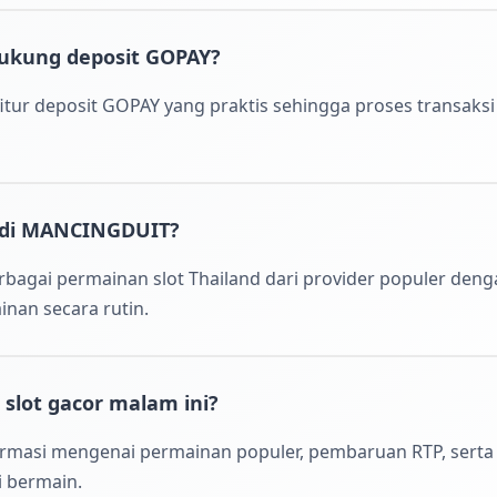
kung deposit GOPAY?
ur deposit GOPAY yang praktis sehingga proses transaksi 
a di MANCINGDUIT?
ai permainan slot Thailand dari provider populer denga
nan secara rutin.
lot gacor malam ini?
masi mengenai permainan populer, pembaruan RTP, serta
i bermain.