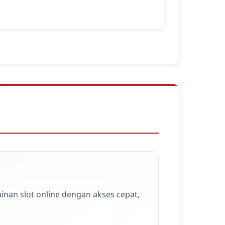
nan slot online dengan akses cepat,