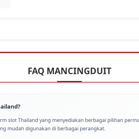
FAQ MANCINGDUIT
ailand?
slot Thailand yang menyediakan berbagai pilihan permai
yang mudah digunakan di berbagai perangkat.